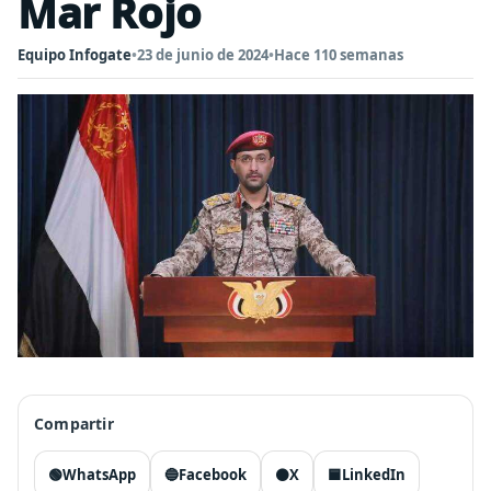
Mar Rojo
Equipo Infogate
•
23 de junio de 2024
•
Hace 110 semanas
Compartir
🟢
WhatsApp
🔵
Facebook
⚫
X
🟦
LinkedIn