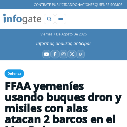
CONTRATE PUBLICIDAD
DONACIONES
QUIÉNES SOMOS
Viernes 7 De Agosto De 2026
Informar, analizar, anticipar
B
YouTube
Facebook
Instagram
X
Bluesky
Defensa
FFAA yemeníes
usando buques dron y
misiles con alas
atacan 2 barcos en el