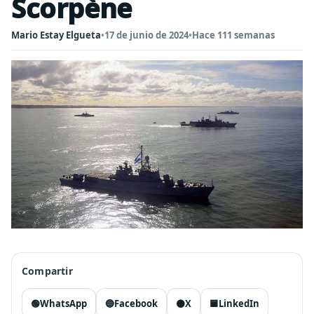
Scorpène
Mario Estay Elgueta
•
17 de junio de 2024
•
Hace 111 semanas
Compartir
🟢
WhatsApp
🔵
Facebook
⚫
X
🟦
LinkedIn