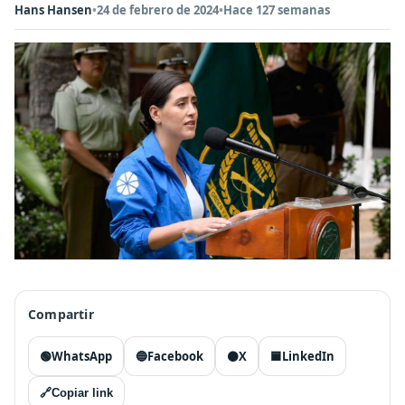
Hans Hansen
•
24 de febrero de 2024
•
Hace 127 semanas
Compartir
🟢
WhatsApp
🔵
Facebook
⚫
X
🟦
LinkedIn
🔗
Copiar link