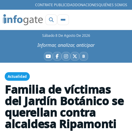
CONTRATE PUBLICIDAD
DONACIONES
QUIÉNES SOMOS
Sábado 8 De Agosto De 2026
Informar, analizar, anticipar
B
YouTube
Facebook
Instagram
X
Bluesky
Actualidad
Familia de víctimas
del Jardín Botánico se
querellan contra
alcaldesa Ripamonti