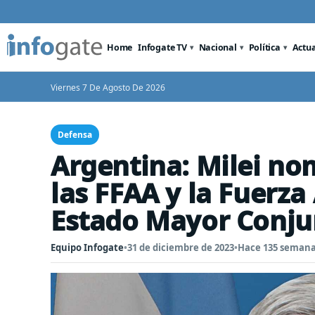
Home
Infogate TV
Nacional
Política
Actu
Viernes 7 De Agosto De 2026
Defensa
Argentina: Milei no
las FFAA y la Fuerza
Estado Mayor Conju
Equipo Infogate
•
31 de diciembre de 2023
•
Hace 135 seman