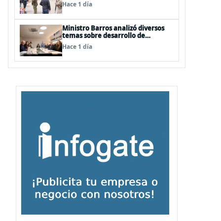
FFAA labores policiales
Hace 1 día
Ministro Barros analizó diversos
temas sobre desarrollo de
capacidades estratégicas en
Hace 1 día
sesión del Consejo de Política
Espacial