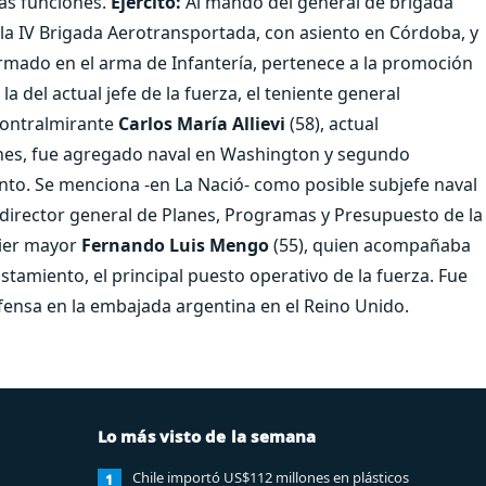
as funciones.
Ejército:
Al mando del general de brigada
la IV Brigada Aerotransportada, con asiento en Córdoba, y
mado en el arma de Infantería, pertenece a la promoción
 del actual jefe de la fuerza, el teniente general
contralmirante
Carlos María Allievi
(58), actual
ones, fue agregado naval en Washington y segundo
o. Se menciona -en La Nació- como posible subjefe naval
 director general de Planes, Programas y Presupuesto de la
ier mayor
Fernando Luis Mengo
(55), quien acompañaba
tamiento, el principal puesto operativo de la fuerza. Fue
fensa en la embajada argentina en el Reino Unido.
Lo más visto de la semana
Chile importó US$112 millones en plásticos
1