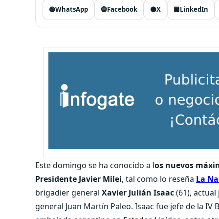
🟢
WhatsApp
🔵
Facebook
⚫
X
🟦
LinkedIn
Este domingo se ha conocido a l
os nuevos máxim
Presidente Javier Milei
, tal como lo reseña
La Na
brigadier general
Xavier Julián Isaac
(61), actua
general Juan Martín Paleo. Isaac fue jefe de la I