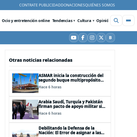
CONTRATE PUBLICIDAD
DONACIONES
QUIÉNES SOMOS
Ocio y entretención online
Tendencias
Cultura
Opinión
Videos
De
B
YouTube
Facebook
Instagram
X
Bluesky
Otras noticias relacionadas
ASMAR inicia la construcción del
segundo buque multipropósito
LPD “Rapa Nui”
Hace 6 horas
Arabia Saudí, Turquía y Pakistán
firman pacto de apoyo militar si
alguno de ellos es atacado
Hace 6 horas
Debilitando la Defensa de la
Nación: El Error de asignar a las