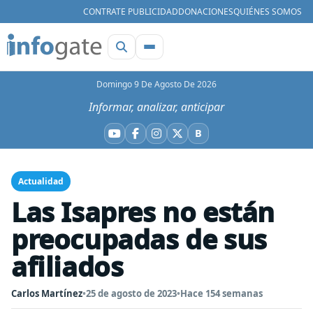
CONTRATE PUBLICIDAD
DONACIONES
QUIÉNES SOMOS
Domingo 9 De Agosto De 2026
Informar, analizar, anticipar
B
YouTube
Facebook
Instagram
X
Bluesky
Actualidad
Las Isapres no están
preocupadas de sus
afiliados
Carlos Martínez
•
25 de agosto de 2023
•
Hace 154 semanas