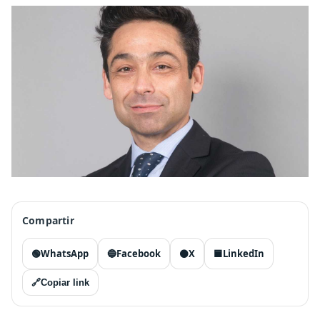
Compartir
🟢
WhatsApp
🔵
Facebook
⚫
X
🟦
LinkedIn
🔗
Copiar link