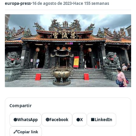
europa-press
•
16 de agosto de 2023
•
Hace 155 semanas
Compartir
🟢
WhatsApp
🔵
Facebook
⚫
X
🟦
LinkedIn
🔗
Copiar link