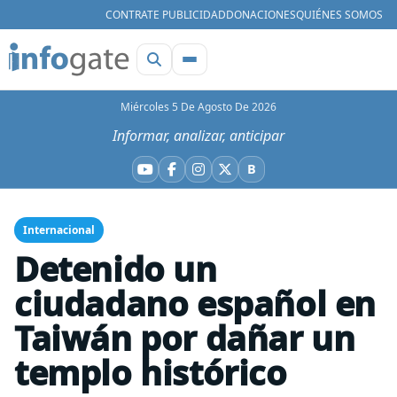
CONTRATE PUBLICIDAD
DONACIONES
QUIÉNES SOMOS
Miércoles 5 De Agosto De 2026
Informar, analizar, anticipar
B
YouTube
Facebook
Instagram
X
Bluesky
Internacional
Detenido un
ciudadano español en
Taiwán por dañar un
templo histórico