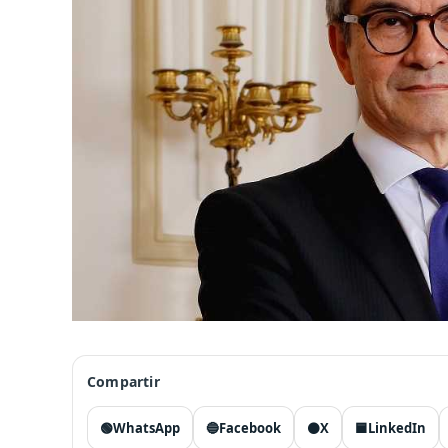
Compartir
🟢
WhatsApp
🔵
Facebook
⚫
X
🟦
LinkedIn