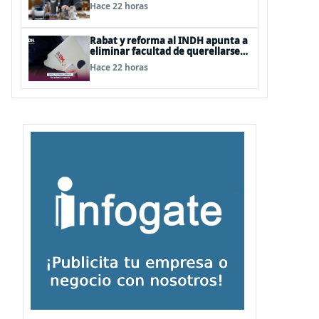
afecta al senador Fidel Espinoza
Hace 22 horas
Rabat y reforma al INDH apunta a
eliminar facultad de querellarse
para hacerlo “consultivo”
Hace 22 horas