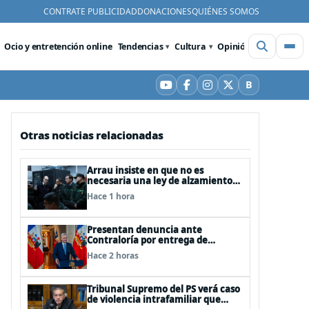
CONTRATE PUBLICIDAD
DONACIONES
QUIÉNES SOMOS
Ocio y entretención online
Tendencias
Cultura
Opinión
Videos
De
B
YouTube
Facebook
Instagram
X
Bluesky
Otras noticias relacionadas
Arrau insiste en que no es
necesaria una ley de alzamiento
del secreto bancario, porque ya
Hace 1 hora
existe
Presentan denuncia ante
Contraloría por entrega de
información falsa del Pdte Kast en
Hace 2 horas
cadena nacional
Tribunal Supremo del PS verá caso
de violencia intrafamiliar que