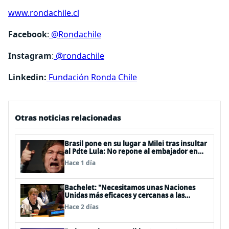
www.rondachile.cl
Facebook
:
@Rondachile
Instagram
:
@rondachile
Linkedin:
Fundación Ronda Chile
Otras noticias relacionadas
Brasil pone en su lugar a Milei tras insultar
al Pdte Lula: No repone al embajador en
BBSS y rebaja la relación bilateral
Hace 1 día
Bachelet: "Necesitamos unas Naciones
Unidas más eficaces y cercanas a las
personas"
Hace 2 días