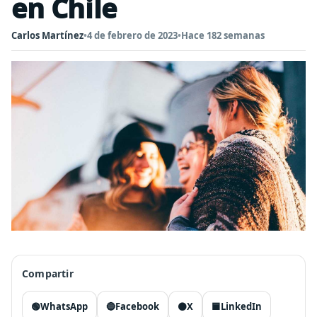
en Chile
Carlos Martínez
•
4 de febrero de 2023
•
Hace 182 semanas
Compartir
🟢
WhatsApp
🔵
Facebook
⚫
X
🟦
LinkedIn