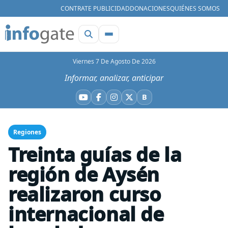
CONTRATE PUBLICIDAD
DONACIONES
QUIÉNES SOMOS
Viernes 7 De Agosto De 2026
Informar, analizar, anticipar
B
YouTube
Facebook
Instagram
X
Bluesky
Regiones
Treinta guías de la
región de Aysén
realizaron curso
internacional de