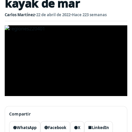
kayak de mar
Carlos Martínez
•
22 de abril de 2022
•
Hace 223 semanas
Compartir
🟢
WhatsApp
🔵
Facebook
⚫
X
🟦
LinkedIn