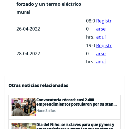
forzado y un termo eléctrico
mural
08:0
Registr
26-04-2022
0
arse
hrs.
aquí
19:0
Registr
28-04-2022
0
arse
hrs.
aquí
Otras noticias relacionadas
Convocatoria récord: casi 2.400
emprendimientos postularon por su stand
gratuito en el EtMday 2026
Hace 3 días
Día del Niño: seis claves para que pymes y