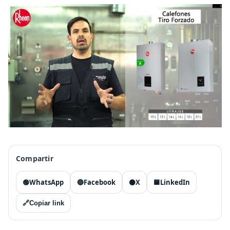
Compartir
🟢
WhatsApp
🔵
Facebook
⚫
X
🟦
LinkedIn
🔗
Copiar link