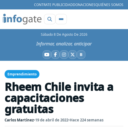
CONTRATE PUBLICIDAD
DONACIONES
QUIÉNES SOMOS
Sábado 8 De Agosto De 2026
Informar, analizar, anticipar
B
YouTube
Facebook
Instagram
X
Bluesky
Emprendimiento
Rheem Chile invita a
capacitaciones
gratuitas
Carlos Martínez
•
19 de abril de 2022
•
Hace 224 semanas