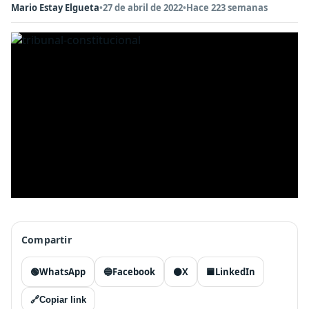
Mario Estay Elgueta
•
27 de abril de 2022
•
Hace 223 semanas
Compartir
🟢
WhatsApp
🔵
Facebook
⚫
X
🟦
LinkedIn
🔗
Copiar link