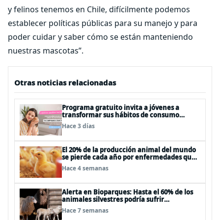
y felinos tenemos en Chile, difícilmente podemos
establecer políticas públicas para su manejo y para
poder cuidar y saber cómo se están manteniendo
nuestras mascotas”.
Otras noticias relacionadas
Programa gratuito invita a jóvenes a
transformar sus hábitos de consumo
cosmético, alimenticio y de moda
Hace 3 días
El 20% de la producción animal del mundo
se pierde cada año por enfermedades que
se pueden evitar
Hace 4 semanas
Alerta en Bioparques: Hasta el 60% de los
animales silvestres podría sufrir
desnutrición por dietas mal formuladas
Hace 7 semanas