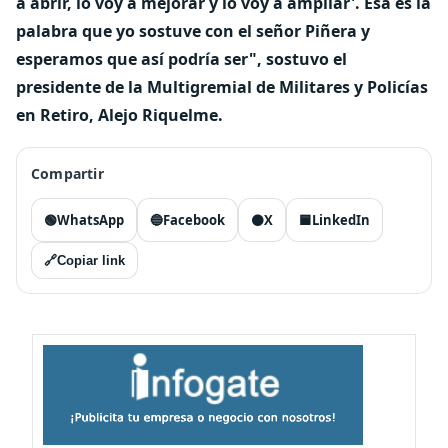
a abrir, lo voy a mejorar y lo voy a ampliar'. Esa es la
palabra que yo sostuve con el señor Piñera y
esperamos que así podría ser", sostuvo el
presidente de la Multigremial de Militares y Policías
en Retiro, Alejo Riquelme.
Compartir
🟢
WhatsApp
🔵
Facebook
⚫
X
🟦
LinkedIn
🔗
Copiar link