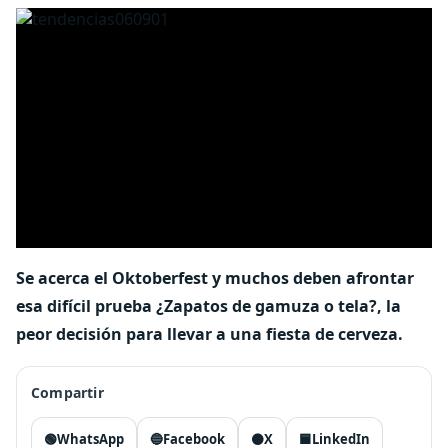
Se acerca el Oktoberfest y muchos deben afrontar
esa difícil prueba ¿Zapatos de gamuza o tela?, la
peor decisión para llevar a una fiesta de cerveza.
Compartir
🟢
WhatsApp
🔵
Facebook
⚫
X
🟦
LinkedIn