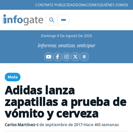
CONTRATE PUBLICIDAD
DONACIONES
QUIÉNES SOMOS
Domingo 9 De Agosto De 2026
Informar, analizar, anticipar
B
YouTube
Facebook
Instagram
X
Bluesky
Moda
Adidas lanza
zapatillas a prueba de
vómito y cerveza
Carlos Martínez
•
6 de septiembre de 2017
•
Hace 465 semanas