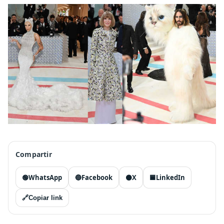
Compartir
🟢
WhatsApp
🔵
Facebook
⚫
X
🟦
LinkedIn
🔗
Copiar link