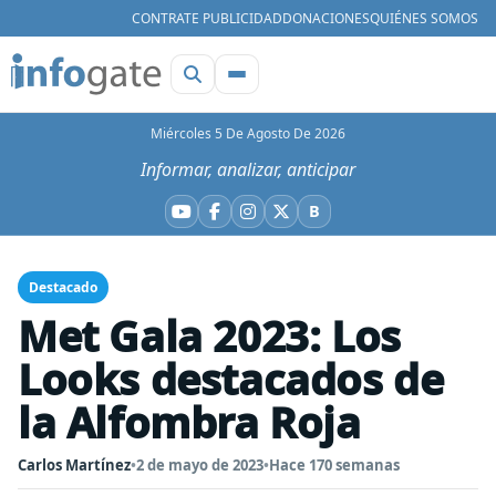
CONTRATE PUBLICIDAD
DONACIONES
QUIÉNES SOMOS
Miércoles 5 De Agosto De 2026
Informar, analizar, anticipar
B
YouTube
Facebook
Instagram
X
Bluesky
Destacado
Met Gala 2023: Los
Looks destacados de
la Alfombra Roja
Carlos Martínez
•
2 de mayo de 2023
•
Hace 170 semanas