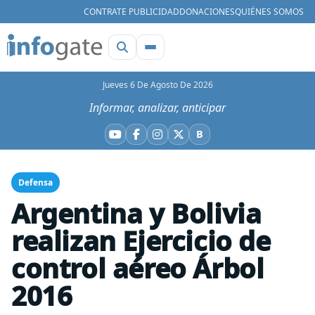
CONTRATE PUBLICIDAD
DONACIONES
QUIÉNES SOMOS
Jueves 6 De Agosto De 2026
Informar, analizar, anticipar
B
YouTube
Facebook
Instagram
X
Bluesky
Defensa
Argentina y Bolivia
realizan Ejercicio de
control aéreo Árbol
2016