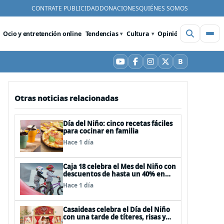
CONTRATE PUBLICIDAD
DONACIONES
QUIÉNES SOMOS
Ocio y entretención online
Tendencias
Cultura
Opinión
Videos
De
B
YouTube
Facebook
Instagram
X
Bluesky
Otras noticias relacionadas
Día del Niño: cinco recetas fáciles
para cocinar en familia
Hace 1 día
Caja 18 celebra el Mes del Niño con
descuentos de hasta un 40% en
panoramas, cine, shows y
Hace 1 día
streaming
Casaideas celebra el Día del Niño
con una tarde de títeres, risas y