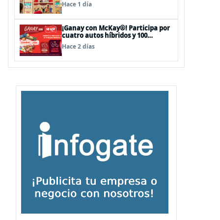
sorpresas en el Mall Plaza Vespucio
Hace 1 día
¡Ganay con McKay®! Participa por
cuatro autos híbridos y 100
premios de $500.000
Hace 2 días