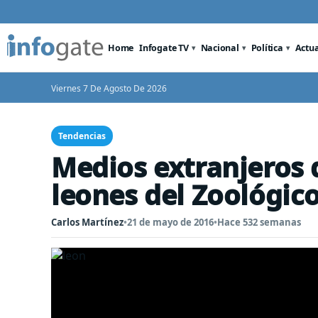
Home
Infogate TV
Nacional
Política
Actu
Viernes 7 De Agosto De 2026
Tendencias
Medios extranjeros 
leones del Zoológic
Carlos Martínez
•
21 de mayo de 2016
•
Hace 532 semanas