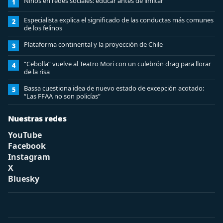
Niños en redes sociales: educar antes de limitar
1
Especialista explica el significado de las conductas más comunes
2
de los felinos
Plataforma continental y la proyección de Chile
3
“Cebolla” vuelve al Teatro Mori con un culebrón drag para llorar
4
de la risa
Bassa cuestiona idea de nuevo estado de excepción acotado:
5
“Las FFAA no son policías”
Nuestras redes
YouTube
Facebook
Instagram
X
Bluesky