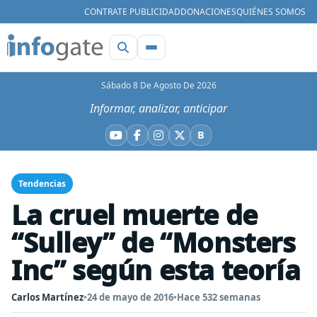
CONTRATE PUBLICIDAD
DONACIONES
QUIÉNES SOMOS
Sábado 8 De Agosto De 2026
Informar, analizar, anticipar
B
YouTube
Facebook
Instagram
X
Bluesky
Tendencias
La cruel muerte de
“Sulley” de “Monsters
Inc” según esta teoría
Carlos Martínez
•
24 de mayo de 2016
•
Hace 532 semanas