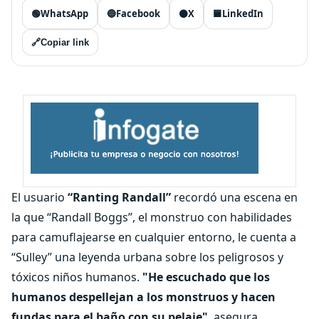
🟢
WhatsApp
🔵
Facebook
⚫
X
🟦
LinkedIn
🔗
Copiar link
El usuario
“Ranting Randall”
recordó una escena en
la que “Randall Boggs”, el monstruo con habilidades
para camuflajearse en cualquier entorno, le cuenta a
“Sulley” una leyenda urbana sobre los peligrosos y
tóxicos niños humanos.
"He escuchado que los
humanos despellejan a los monstruos y hacen
fundas para el baño con su pelaje"
, asegura