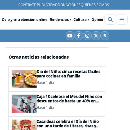
CONTRATE PUBLICIDAD
DONACIONES
QUIÉNES SOMOS
Ocio y entretención online
Tendencias
Cultura
Opinión
Videos
De
B
YouTube
Facebook
Instagram
X
Bluesky
Otras noticias relacionadas
Día del Niño: cinco recetas fáciles
para cocinar en familia
Hace 1 día
Caja 18 celebra el Mes del Niño con
descuentos de hasta un 40% en
panoramas, cine, shows y
Hace 1 día
streaming
Casaideas celebra el Día del Niño
con una tarde de títeres, risas y