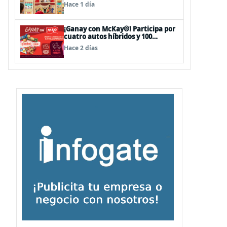
sorpresas en el Mall Plaza Vespucio
Hace 1 día
¡Ganay con McKay®! Participa por
cuatro autos híbridos y 100
premios de $500.000
Hace 2 días