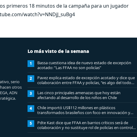
 los primeros 18 minutos de la campaña para un jugador
outube.com/watch?v=NNDjJ_suBg4
Lo más visto de la semana
Bassa cuestiona idea de nuevo estado de excepción
1
acotado: “Las FFAA no son policías”
Pavez explica estado de excepción acotado y dice que
2
tivo, serio
colaboración entre FFAA y policías, “es algo del todo
e hacen otros
pertinente analizar”
MEGA, ADN
Las cinco principales amenazas que hoy están
3
afectando al desarrollo de los niños en Chile
ratégica.
Chile importó US$112 millones en plásticos
4
transformados brasileños con foco en innovación y
sostenibilidad
Pdte Kast dice que FFAA en barrios críticos será de
5
colaboración y no sustituye rol de policías en control
del orden público