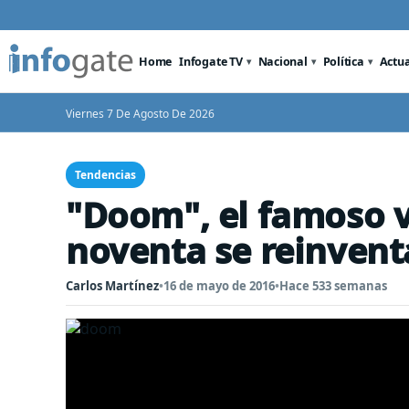
Home
Infogate TV
Nacional
Política
Actu
Viernes 7 De Agosto De 2026
Tendencias
"Doom", el famoso v
noventa se reinvent
Carlos Martínez
•
16 de mayo de 2016
•
Hace 533 semanas