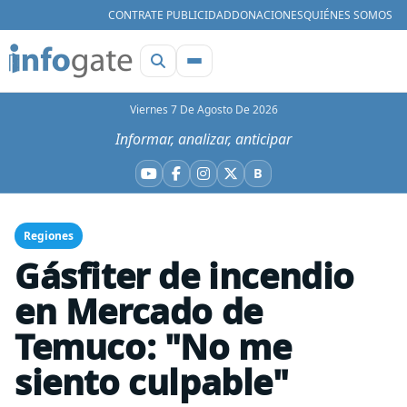
CONTRATE PUBLICIDAD
DONACIONES
QUIÉNES SOMOS
Viernes 7 De Agosto De 2026
Informar, analizar, anticipar
B
YouTube
Facebook
Instagram
X
Bluesky
Regiones
Gásfiter de incendio
en Mercado de
Temuco: "No me
siento culpable"