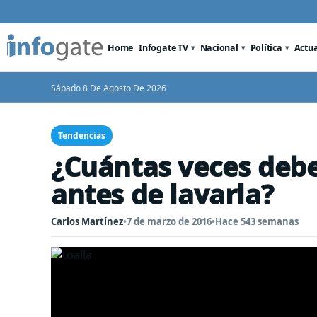
Home
Infogate TV
Nacional
Política
Actu
Sábado 8 De Agosto De 2026
Tendencias
¿Cuántas veces deber
antes de lavarla?
Carlos Martínez
•
7 de marzo de 2016
•
Hace 543 semanas