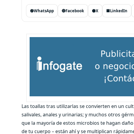
🟢
WhatsApp
🔵
Facebook
⚫
X
🟦
LinkedIn
Las toallas tras utilizarlas se convierten en un cu
salivales, anales y urinarias; y muchos otros gé
que la mayoría de estos microbios te hagan daño
de tu cuerpo – están ahí y se multiplican rápidame