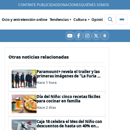
CONTRATE PUBLICIDAD
DONACIONES
QUIÉNES SOMOS
Ocio y entretención online
Tendencias
Cultura
Opinión
Videos
De
B
YouTube
Facebook
Instagram
X
Bluesky
Otras noticias relacionadas
Paramount+ revela el trailer y las
primeras imágenes de "La Furia de
los Thundermans"
Hace 1 hora
Día del Niño: cinco recetas fáciles
para cocinar en familia
Hace 2 días
Caja 18 celebra el Mes del Niño con
descuentos de hasta un 40% en