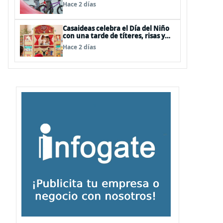
panoramas, cine, shows y
Hace 2 días
streaming
Casaideas celebra el Día del Niño
con una tarde de títeres, risas y
sorpresas en el Mall Plaza Vespucio
Hace 2 días