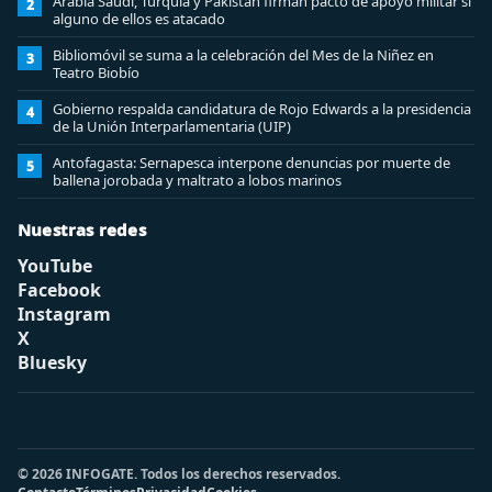
Arabia Saudí, Turquía y Pakistán firman pacto de apoyo militar si
2
alguno de ellos es atacado
Bibliomóvil se suma a la celebración del Mes de la Niñez en
3
Teatro Biobío
Gobierno respalda candidatura de Rojo Edwards a la presidencia
4
de la Unión Interparlamentaria (UIP)
Antofagasta: Sernapesca interpone denuncias por muerte de
5
ballena jorobada y maltrato a lobos marinos
Nuestras redes
YouTube
Facebook
Instagram
X
Bluesky
© 2026 INFOGATE. Todos los derechos reservados.