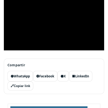
Compartir
🟢
WhatsApp
🔵
Facebook
⚫
X
🟦
LinkedIn
🔗
Copiar link