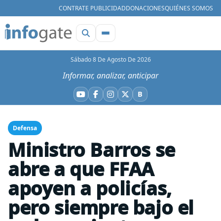
CONTRATE PUBLICIDAD
DONACIONES
QUIÉNES SOMOS
Sábado 8 De Agosto De 2026
Informar, analizar, anticipar
B
YouTube
Facebook
Instagram
X
Bluesky
Defensa
Ministro Barros se
abre a que FFAA
apoyen a policías,
pero siempre bajo el