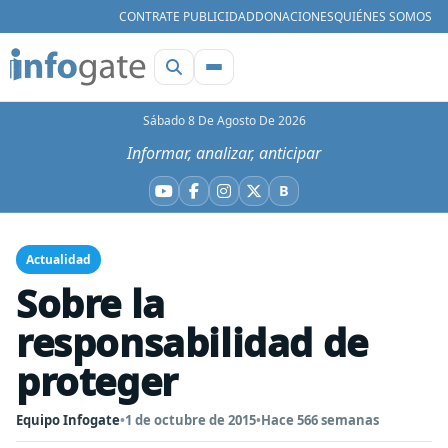
CONTRATE PUBLICIDAD
DONACIONES
QUIÉNES SOMOS
Sábado 8 De Agosto De 2026
Informar, analizar, anticipar
B
YouTube
Facebook
Instagram
X
Bluesky
Actualidad
Sobre la
responsabilidad de
proteger
Equipo Infogate
•
1 de octubre de 2015
•
Hace 566 semanas