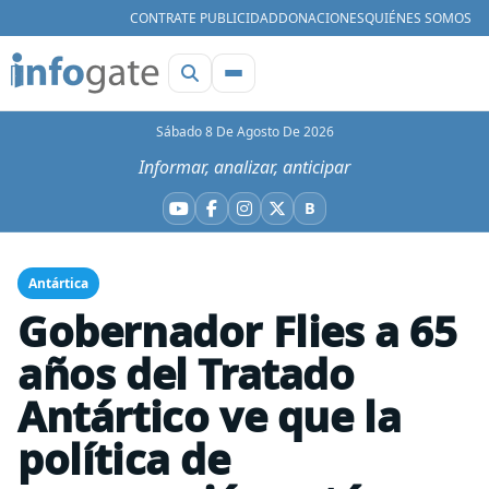
CONTRATE PUBLICIDAD
DONACIONES
QUIÉNES SOMOS
Sábado 8 De Agosto De 2026
Informar, analizar, anticipar
B
YouTube
Facebook
Instagram
X
Bluesky
Antártica
Gobernador Flies a 65
años del Tratado
Antártico ve que la
política de