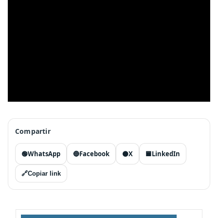
Compartir
🟢
WhatsApp
🔵
Facebook
⚫
X
🟦
LinkedIn
🔗
Copiar link