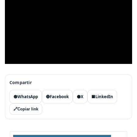
Compartir
🟢
WhatsApp
🔵
Facebook
⚫
X
🟦
LinkedIn
🔗
Copiar link