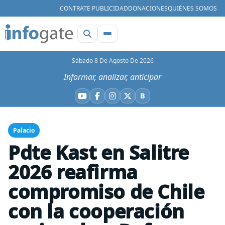
CONTRATE PUBLICIDAD
DONACIONES
QUIÉNES SOMOS
Sábado 8 De Agosto De 2026
Informar, analizar, anticipar
B
YouTube
Facebook
Instagram
X
Bluesky
Palacio
Pdte Kast en Salitre
2026 reafirma
compromiso de Chile
con la cooperación