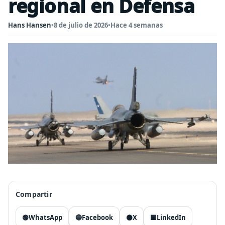
regional en Defensa
Hans Hansen
•
8 de julio de 2026
•
Hace 4 semanas
Compartir
🟢
WhatsApp
🔵
Facebook
⚫
X
🟦
LinkedIn