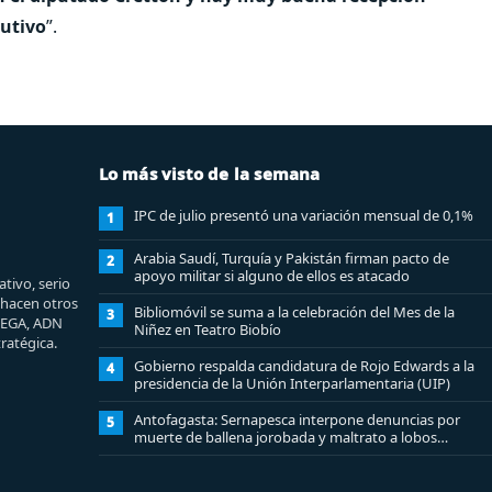
cutivo
”.
Lo más visto de la semana
IPC de julio presentó una variación mensual de 0,1%
1
Arabia Saudí, Turquía y Pakistán firman pacto de
2
apoyo militar si alguno de ellos es atacado
tivo, serio
e hacen otros
Bibliomóvil se suma a la celebración del Mes de la
3
MEGA, ADN
Niñez en Teatro Biobío
ratégica.
Gobierno respalda candidatura de Rojo Edwards a la
4
presidencia de la Unión Interparlamentaria (UIP)
Antofagasta: Sernapesca interpone denuncias por
5
muerte de ballena jorobada y maltrato a lobos
marinos