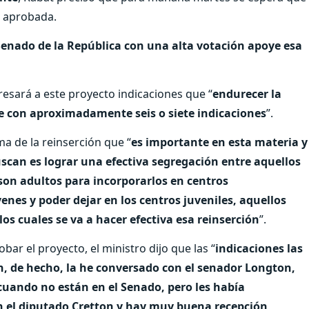
a aprobada.
enado de la República con una alta votación apoye esa
resará a este proyecto indicaciones que “
endurecer la
te con aproximadamente seis o siete indicaciones
”.
a de la reinserción que “
es importante en esta materia y
uscan es lograr una efectiva segregación entre aquellos
son adultos para incorporarlos en centros
enes y poder dejar en los centros juveniles, aquellos
os cuales se va a hacer efectiva esa reinserción
”.
bar el proyecto, el ministro dijo que las “
indicaciones las
 de hecho, la he conversado con el senador Longton,
cuando no están en el Senado, pero les había
n el diputado Cretton y hay muy buena recepción