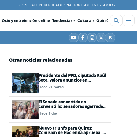
CONTRATE PUBLICIDAD
DONACIONES
QUIÉNES SOMOS
Ocio y entretención online
Tendencias
Cultura
Opinión
Videos
De
B
YouTube
Facebook
Instagram
X
Bluesky
Otras noticias relacionadas
Presidente del PPD, diputado Raúl
Soto, valora anuncios en
seguridad pero advierte ausencia
Hace 21 horas
clave: alzamiento del secreto
bancario
El Senado convertido en
conventillo: senadoras agarradas
de las mechas
Hace 1 día
Nuevo triunfo para Quiroz:
Comisión de Hacienda aprueba los