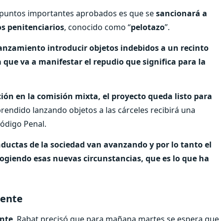
os puntos importantes aprobados es que se
sancionará a
os penitenciarios
, conocido como “
pelotazo
”.
 lanzamiento introducir objetos indebidos a un recinto
que va a manifestar el repudio que significa para la
ión en la comisión mixta, el proyecto queda listo para
prendido lanzando objetos a las cárceles recibirá una
ódigo Penal.
ductas de la sociedad van avanzando y por lo tanto el
 recogiendo esas nuevas circunstancias, que es lo que ha
cente
ente
, Rabat precisó que para mañana martes se espera que