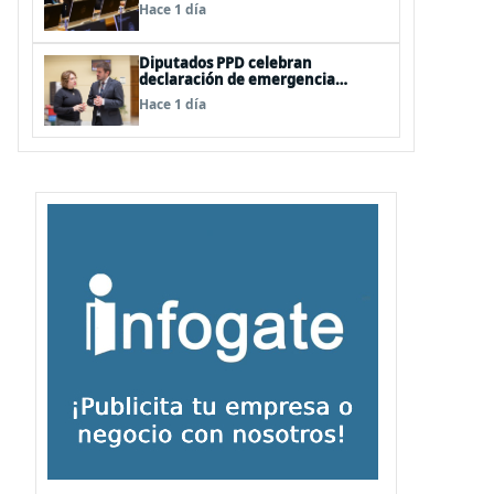
vetos a la Megarreforma
Hace 1 día
Diputados PPD celebran
declaración de emergencia
agrícola a La Araucanía y piden
Hace 1 día
agilizar ayudas económicas a
familias