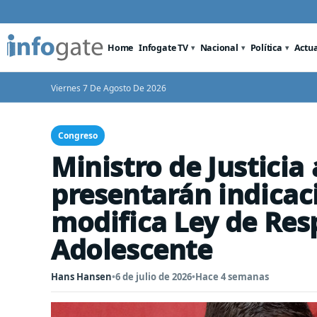
Home
Infogate TV
Nacional
Política
Actu
Viernes 7 De Agosto De 2026
Congreso
Ministro de Justici
presentarán indicac
modifica Ley de Res
Adolescente
Hans Hansen
•
6 de julio de 2026
•
Hace 4 semanas