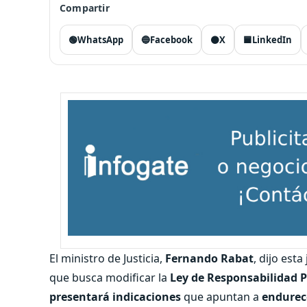
Compartir
🟢
WhatsApp
🔵
Facebook
⚫
X
🟦
LinkedIn
El ministro de Justicia,
Fernando Rabat
, dijo est
que busca modificar la
Ley de Responsabilidad 
presentará indicaciones
que apuntan a
endurece