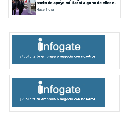
pacto de apoyo militar si alguno de ellos es
atacado
Hace 1 día