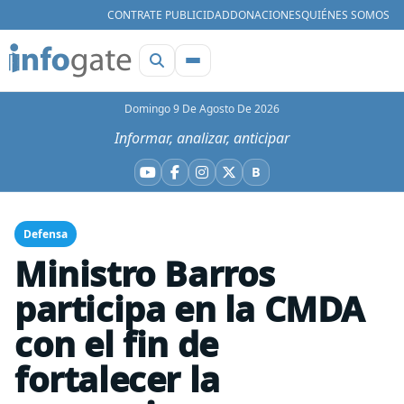
CONTRATE PUBLICIDAD
DONACIONES
QUIÉNES SOMOS
Domingo 9 De Agosto De 2026
Informar, analizar, anticipar
B
YouTube
Facebook
Instagram
X
Bluesky
Defensa
Ministro Barros
participa en la CMDA
con el fin de
fortalecer la