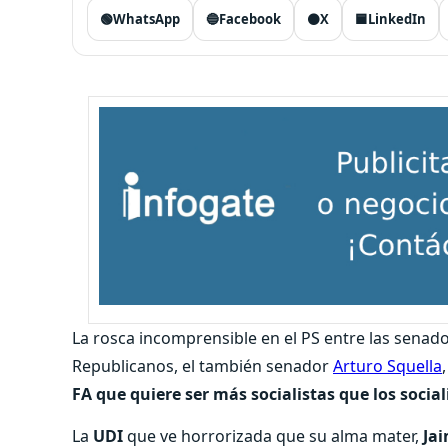
🟢
WhatsApp
🔵
Facebook
⚫
X
🟦
LinkedIn
La rosca incomprensible en el PS entre las senad
Republicanos, el también senador
Arturo Squella
FA que quiere ser más socialistas que los social
La
UDI
que ve horrorizada que su alma mater,
Ja