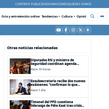
CONTRATE PUBLICIDAD
DONACIONES
QUIÉNES SOMOS
Ocio y entretención online
Tendencias
Cultura
Opinión
Videos
De
B
YouTube
Facebook
Instagram
X
Bluesky
Otras noticias relacionadas
Diputados RN y ministro de
Seguridad coordinan agenda
legislativa y fast track de
Hace 10 horas
proyectos
Exsubsecretario recibe dos nuevos
exámenes: “confirman lo que
siempre he dicho que no consumo
Hace 1 día
droga”
Timonel del PPD cuestiona
liderazgo de Pdte Kast tras crisis