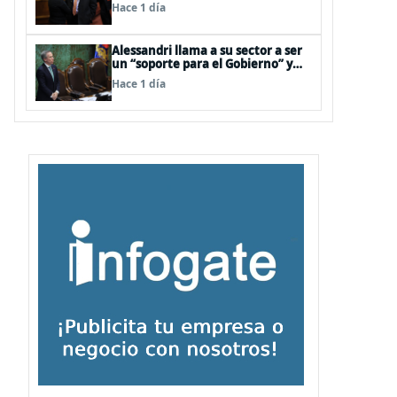
interna en el oficialismo: “Es
Hace 1 día
incapaz de ordenar la casa”
Alessandri llama a su sector a ser
un “soporte para el Gobierno” y
evitar peleas internas tras disputa
Hace 1 día
Squella-Pavez