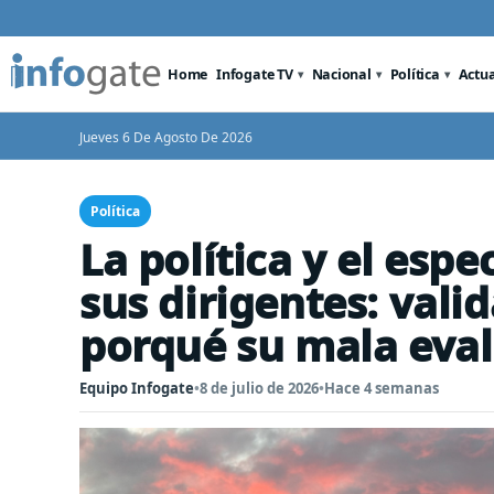
Home
Infogate TV
Nacional
Política
Actu
Jueves 6 De Agosto De 2026
Política
La política y el esp
sus dirigentes: vali
porqué su mala eva
Equipo Infogate
•
8 de julio de 2026
•
Hace 4 semanas