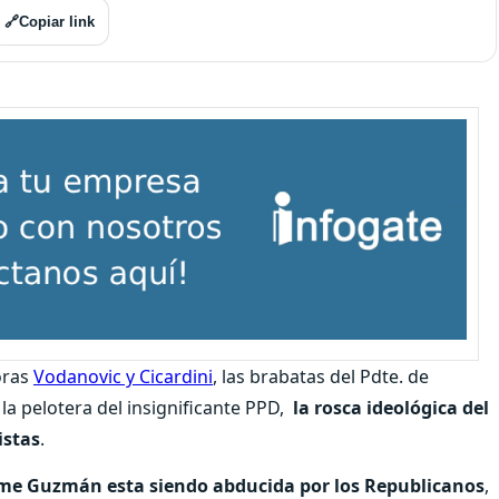
🔗
Copiar link
oras
Vodanovic y Cicardini
, las brabatas del Pdte. de
, la pelotera del insignificante PPD,
la rosca ideológica del
istas
.
ime Guzmán esta siendo abducida por los Republicanos
,