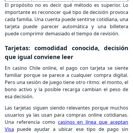
El propósito no es decir qué método es superior. Lo
Billetera
App o cuenta
Reduce pasos, pero
importante es reconocer qué tipo de decisión provoca
móvil
digital
acelera el clic
cada familia. Una cuenta puede sentirse cotidiana, una
tarjeta puede parecer automática y una billetera
puede comprimir demasiado el tiempo de revisión.
Tarjetas: comodidad conocida, decisión
que igual conviene leer
En casino Chile online, el pago con tarjeta se siente
familiar porque se parece a cualquier compra digital.
Pero una sesión de juego tiene otro ritmo: el monto, el
bono activo y la posible recarga cambian el peso de
esa decisión.
Las tarjetas siguen siendo relevantes porque muchos
usuarios ya las usan para compras online cotidianas.
Una referencia como
casinos en línea que aceptan
Visa
puede ayudar a ubicar ese tipo de pago sin