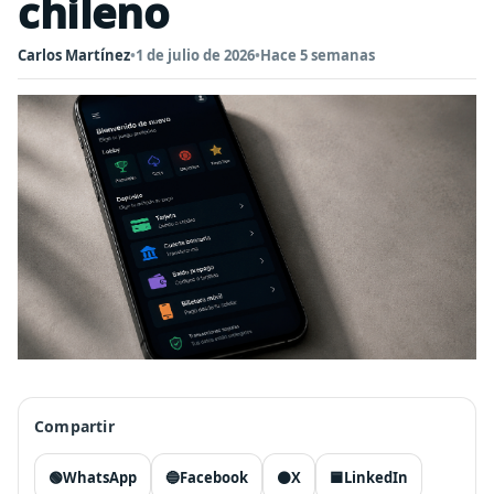
chileno
Carlos Martínez
•
1 de julio de 2026
•
Hace 5 semanas
Compartir
🟢
WhatsApp
🔵
Facebook
⚫
X
🟦
LinkedIn