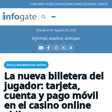
CONTRATE PUBLICIDAD
DONACIONES
QUIÉNES SOMOS
Sábado 8 De Agosto De 2026
Informar, analizar, anticipar
B
YouTube
Facebook
Instagram
X
Bluesky
Ocio y entretención online
La nueva billetera del
jugador: tarjeta,
cuenta y pago móvil
en el casino online