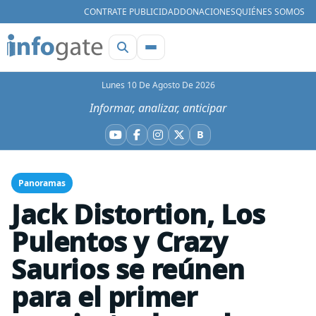
CONTRATE PUBLICIDAD
DONACIONES
QUIÉNES SOMOS
Lunes 10 De Agosto De 2026
Informar, analizar, anticipar
B
YouTube
Facebook
Instagram
X
Bluesky
Panoramas
Jack Distortion, Los
Pulentos y Crazy
Saurios se reúnen
para el primer