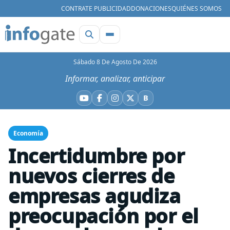
CONTRATE PUBLICIDAD
DONACIONES
QUIÉNES SOMOS
Sábado 8 De Agosto De 2026
Informar, analizar, anticipar
B
YouTube
Facebook
Instagram
X
Bluesky
Economía
Incertidumbre por
nuevos cierres de
empresas agudiza
preocupación por el