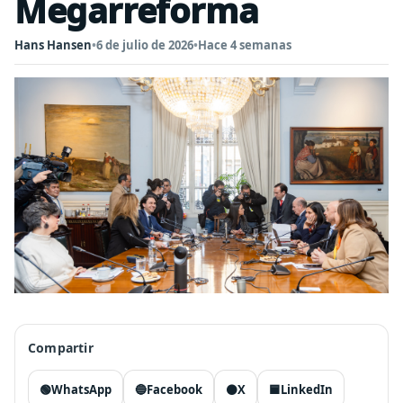
Megarreforma
Hans Hansen
•
6 de julio de 2026
•
Hace 4 semanas
Compartir
🟢
WhatsApp
🔵
Facebook
⚫
X
🟦
LinkedIn