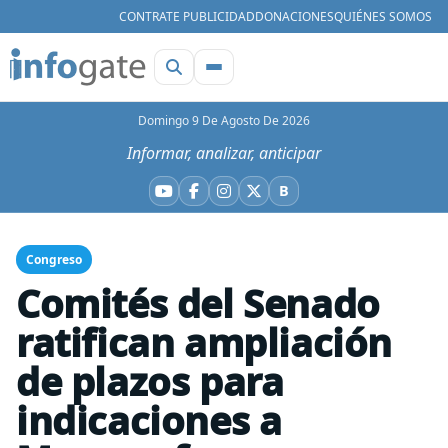
CONTRATE PUBLICIDAD
DONACIONES
QUIÉNES SOMOS
Domingo 9 De Agosto De 2026
Informar, analizar, anticipar
B
YouTube
Facebook
Instagram
X
Bluesky
Congreso
Comités del Senado
ratifican ampliación
de plazos para
indicaciones a