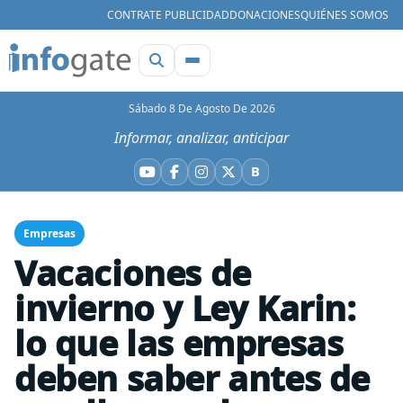
CONTRATE PUBLICIDAD
DONACIONES
QUIÉNES SOMOS
Sábado 8 De Agosto De 2026
Informar, analizar, anticipar
B
YouTube
Facebook
Instagram
X
Bluesky
Empresas
Vacaciones de
invierno y Ley Karin:
lo que las empresas
deben saber antes de