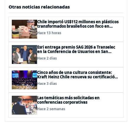
Otras noticias relacionadas
Chile importó US$112 millones en plásticos
transformados brasileños con foco en
innovación y sostenibilidad
Hace 13 horas
Esri entrega premio SAG 2026 a Transelec
en la Conferencia de Usuarios en San
Diego, Estados Unidos
Hace 2 días
Cinco años de una cultura consistente:
Kraft Heinz Chile renueva su certificación
Great Place to Work
Hace 3 días
Las temáticas más solicitadas en
conferencias corporativas
Hace 2 semanas