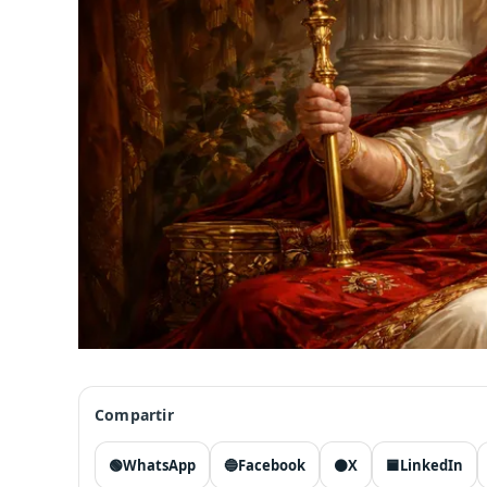
Compartir
🟢
WhatsApp
🔵
Facebook
⚫
X
🟦
LinkedIn