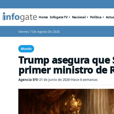
Home
Infogate TV
Nacional
Política
Actu
Viernes 7 De Agosto De 2026
Mundo
Trump asegura que 
primer ministro de 
Agencia EFE
•
21 de junio de 2026
•
Hace 6 semanas