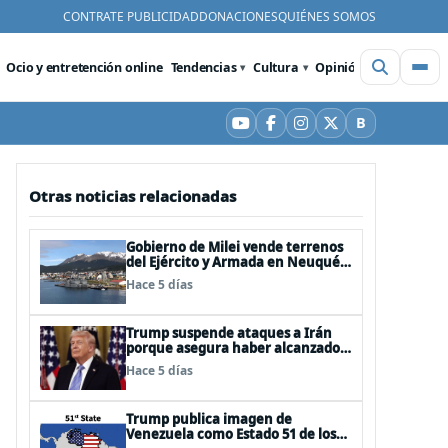
CONTRATE PUBLICIDAD
DONACIONES
QUIÉNES SOMOS
Ocio y entretención online
Tendencias
Cultura
Opinión
Videos
De
B
YouTube
Facebook
Instagram
X
Bluesky
Otras noticias relacionadas
Gobierno de Milei vende terrenos
del Ejército y Armada en Neuquén
y Ushuaia
Hace 5 días
Trump suspende ataques a Irán
porque asegura haber alcanzado
«las bases de un acuerdo»
Hace 5 días
Trump publica imagen de
Venezuela como Estado 51 de los