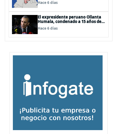
EEUU
Hace 6 días
El expresidente peruano Ollanta
Humala, condenado a 15 años de
cárcel, sale libre al anularse su
Hace 6 días
caso