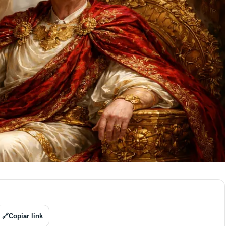
🔗
Copiar link