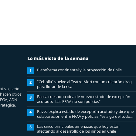
Lo más visto de la semana
Plataforma continental y la proyección de Chile
1
“Cebolla” vuelve al Teatro Mori con un culebrón drag
2
para llorar de la risa
tivo, serio
e hacen otros
Bassa cuestiona idea de nuevo estado de excepción
3
MEGA, ADN
acotado: “Las FFAA no son policías”
ratégica.
Pavez explica estado de excepción acotado y dice que
4
colaboración entre FFAA y policías, “es algo del todo
pertinente analizar”
Las cinco principales amenazas que hoy están
5
afectando al desarrollo de los niños en Chile