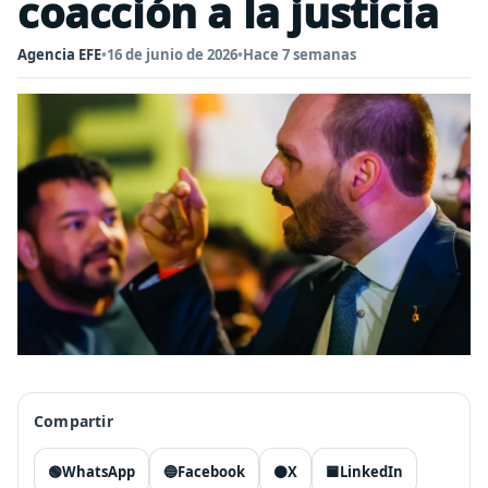
coacción a la justicia
Agencia EFE
•
16 de junio de 2026
•
Hace 7 semanas
Compartir
🟢
WhatsApp
🔵
Facebook
⚫
X
🟦
LinkedIn