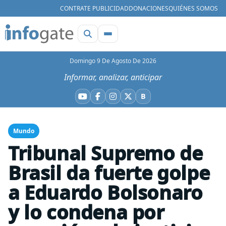
CONTRATE PUBLICIDAD
DONACIONES
QUIÉNES SOMOS
Domingo 9 De Agosto De 2026
Informar, analizar, anticipar
B
YouTube
Facebook
Instagram
X
Bluesky
Mundo
Tribunal Supremo de
Brasil da fuerte golpe
a Eduardo Bolsonaro
y lo condena por