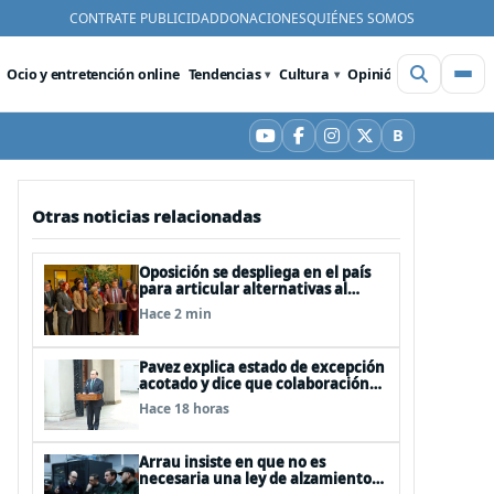
CONTRATE PUBLICIDAD
DONACIONES
QUIÉNES SOMOS
Ocio y entretención online
Tendencias
Cultura
Opinión
Videos
De
B
YouTube
Facebook
Instagram
X
Bluesky
Otras noticias relacionadas
Oposición se despliega en el país
para articular alternativas al
Gobierno
Hace 2 min
Pavez explica estado de excepción
acotado y dice que colaboración
entre FFAA y policías, “es algo del
Hace 18 horas
todo pertinente analizar”
Arrau insiste en que no es
necesaria una ley de alzamiento