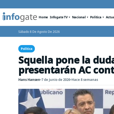
Home
Infogate TV
Nacional
Política
Actu
Sábado 8 De Agosto De 2026
Política
Squella pone la dud
presentarán AC con
Hans Hansen
•
7 de junio de 2026
•
Hace 8 semanas