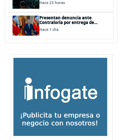
del secreto bancario, porque ya
Hace 23 horas
existe
Presentan denuncia ante
Contraloría por entrega de
información falsa del Pdte Kast en
Hace 1 día
cadena nacional