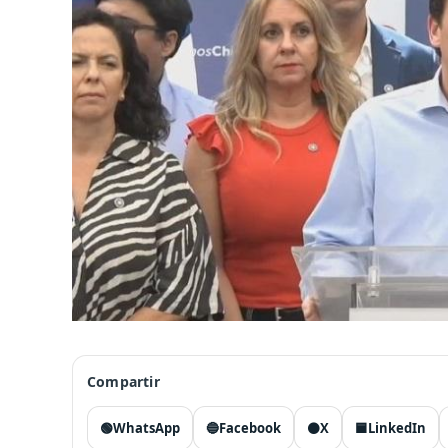
Compartir
🟢
WhatsApp
🔵
Facebook
⚫
X
🟦
LinkedIn