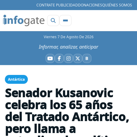
CONTRATE PUBLICIDAD
DONACIONES
QUIÉNES SOMOS
Viernes 7 De Agosto De 2026
Informar, analizar, anticipar
B
YouTube
Facebook
Instagram
X
Bluesky
Antártica
Senador Kusanovic
celebra los 65 años
del Tratado Antártico,
pero llama a