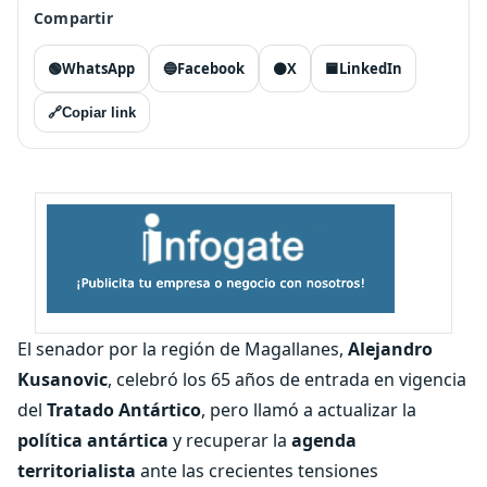
Compartir
🟢
WhatsApp
🔵
Facebook
⚫
X
🟦
LinkedIn
🔗
Copiar link
El senador por la región de Magallanes,
Alejandro
Kusanovic
, celebró los 65 años de entrada en vigencia
del
Tratado Antártico
, pero llamó a actualizar la
política antártica
y recuperar la
agenda
territorialista
ante las crecientes tensiones