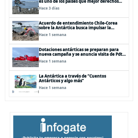
es uno de los países que mejor derechos
tiene para sustentar una reclamación de
Hace 3 días
territorio antártico”
Acuerdo de entendimiento Chile-Corea
sobre la Antártica busca impulsar la
investigación científica
Hace 1 semana
Dotaciones antárticas se preparan para
nueva campaña y se anuncia visita de Pdte
Kast y su gabinete al continente blanco
Hace 1 semana
La Antártica a través de “Cuentos
Antárticos y algo más”
Hace 1 semana