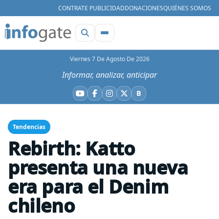
CONTRATE PUBLICIDAD
DONACIONES
QUIÉNES SOMOS
Viernes 7 De Agosto De 2026
Informar, analizar, anticipar
B
YouTube
Facebook
Instagram
X
Bluesky
Tendencias
Rebirth: Katto
presenta una nueva
era para el Denim
chileno