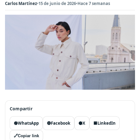
Carlos Martínez
•
15 de junio de 2026
•
Hace 7 semanas
Compartir
🟢
WhatsApp
🔵
Facebook
⚫
X
🟦
LinkedIn
🔗
Copiar link