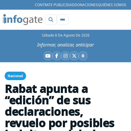
CONTRATE PUBLICIDAD
DONACIONES
QUIÉNES SOMOS
Sábado 8 De Agosto De 2026
Informar, analizar, anticipar
B
YouTube
Facebook
Instagram
X
Bluesky
Nacional
Rabat apunta a
“edición” de sus
declaraciones,
revuelo por posibles