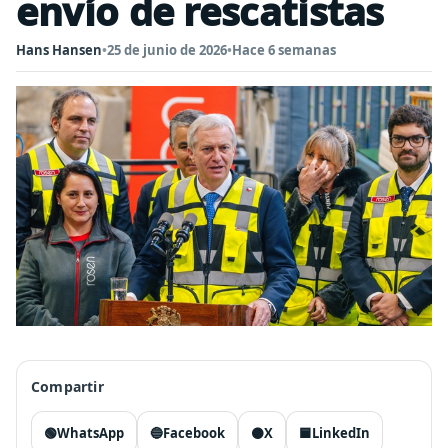
envío de rescatistas
Hans Hansen
•
25 de junio de 2026
•
Hace 6 semanas
Compartir
🟢
WhatsApp
🔵
Facebook
⚫
X
🟦
LinkedIn