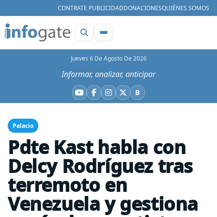
CONTRATE PUBLICIDAD
DONACIONES
QUIÉNES SOMOS
Jueves 6 De Agosto De 2026
Informar, analizar, anticipar
B
YouTube
Facebook
Instagram
X
Bluesky
Palacio
Pdte Kast habla con
Delcy Rodríguez tras
terremoto en
Venezuela y gestiona