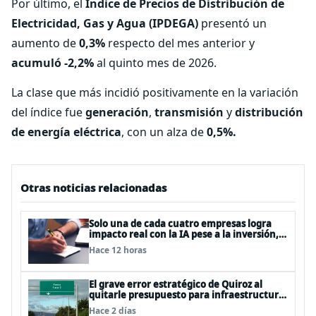
Por último, el
Índice de Precios de Distribución de
Electricidad, Gas y Agua (IPDEGA)
presentó un
aumento de
0,3%
respecto del mes anterior y
acumuló -2,2%
al quinto mes de 2026.
La clase que más incidió positivamente en la variación
del índice fue
generación
,
transmisión
y
distribución
de energía eléctrica
, con un alza de
0,5%.
Otras noticias relacionadas
Solo una de cada cuatro empresas logra
impacto real con la IA pese a la inversión,
según el Foro Económico Mundial
Hace 12 horas
El grave error estratégico de Quiroz al
quitarle presupuesto para infraestructura
vial del Biobío
Hace 2 días