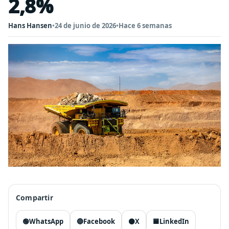
2,8%
Hans Hansen
•
24 de junio de 2026
•
Hace 6 semanas
Compartir
🟢
WhatsApp
🔵
Facebook
⚫
X
🟦
LinkedIn