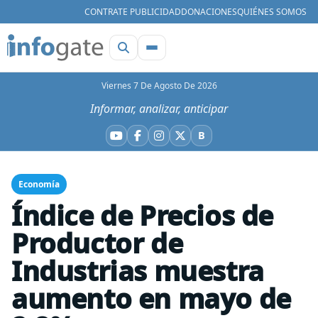
CONTRATE PUBLICIDAD
DONACIONES
QUIÉNES SOMOS
Viernes 7 De Agosto De 2026
Informar, analizar, anticipar
B
YouTube
Facebook
Instagram
X
Bluesky
Economía
Índice de Precios de
Productor de
Industrias muestra
aumento en mayo de