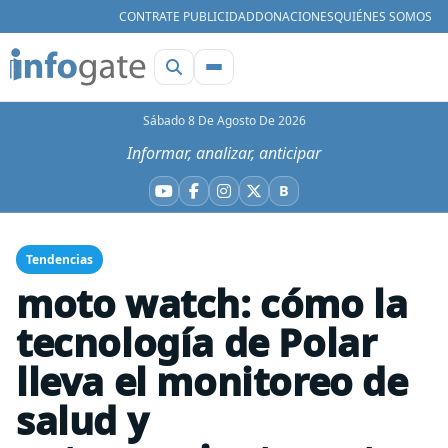
CONTRATE PUBLICIDAD
DONACIONES
QUIÉNES SOMOS
Sábado 8 De Agosto De 2026
Informar, analizar, anticipar
B
YouTube
Facebook
Instagram
X
Bluesky
Tendencias
moto watch: cómo la
tecnología de Polar
lleva el monitoreo de
salud y