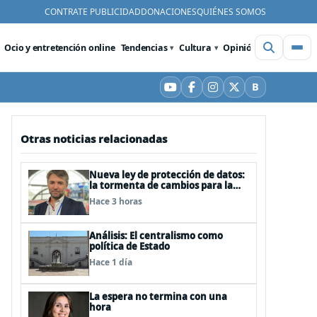
CONTRATE PUBLICIDAD
DONACIONES
QUIÉNES SOMOS
Ocio y entretención online
Tendencias
Cultura
Opinión
Videos
De
B
YouTube
Facebook
Instagram
X
Bluesky
Otras noticias relacionadas
Nueva ley de protección de datos:
la tormenta de cambios para la
cual ya nos deberíamos estar
Hace 3 horas
preparando
Análisis: El centralismo como
política de Estado
Hace 1 día
La espera no termina con una
hora