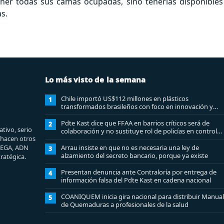
ener todas sus camas ocupadas, sino tenerlas disponibles
s.
Lo más visto de la semana
Chile importó US$112 millones en plásticos
1
transformados brasileños con foco en innovación y
sostenibilidad
Pdte Kast dice que FFAA en barrios críticos será de
2
tivo, serio
colaboración y no sustituye rol de policías en control
e hacen otros
del orden público
MEGA, ADN
Arrau insiste en que no es necesaria una ley de
3
alzamiento del secreto bancario, porque ya existe
ratégica.
Presentan denuncia ante Contraloría por entrega de
4
información falsa del Pdte Kast en cadena nacional
COANIQUEM inicia gira nacional para distribuir Manual
5
de Quemaduras a profesionales de la salud