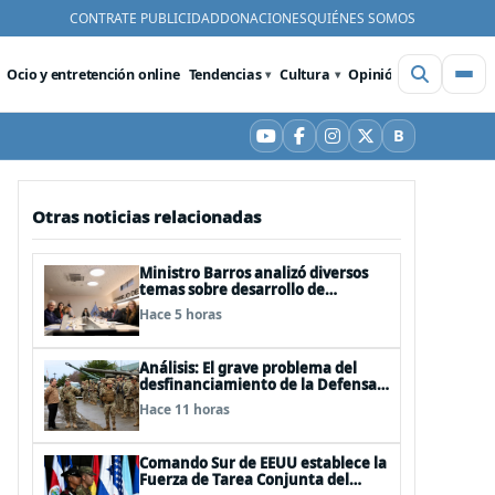
CONTRATE PUBLICIDAD
DONACIONES
QUIÉNES SOMOS
Ocio y entretención online
Tendencias
Cultura
Opinión
Videos
De
B
YouTube
Facebook
Instagram
X
Bluesky
Otras noticias relacionadas
Ministro Barros analizó diversos
temas sobre desarrollo de
capacidades estratégicas en
Hace 5 horas
sesión del Consejo de Política
Espacial
Análisis: El grave problema del
desfinanciamiento de la Defensa
Nacional
Hace 11 horas
Comando Sur de EEUU establece la
Fuerza de Tarea Conjunta del