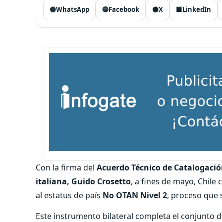
🟢
WhatsApp
🔵
Facebook
⚫
X
🟦
LinkedIn
Con la firma del
Acuerdo Técnico de Catalogación
italiana, Guido Crosetto
, a fines de mayo, Chile
al estatus de país
No OTAN Nivel 2
, proceso que 
Este instrumento bilateral completa el conjunto 