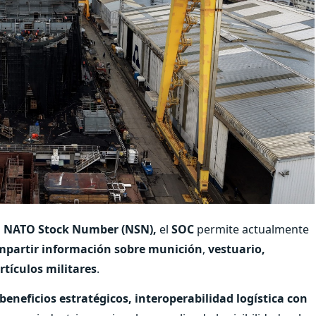
o
NATO Stock Number (NSN),
el
SOC
permite actualmente
compartir información sobre munición
,
vestuario,
rtículos militares
.
beneficios estratégicos, interoperabilidad logística con