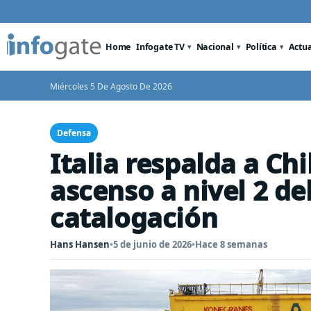
Home
Infogate TV
Nacional
Política
Actu
Miércoles 5 De Agosto De 2026
Defensa
Italia respalda a Ch
ascenso a nivel 2 d
catalogación
Hans Hansen
•
5 de junio de 2026
•
Hace 8 semanas