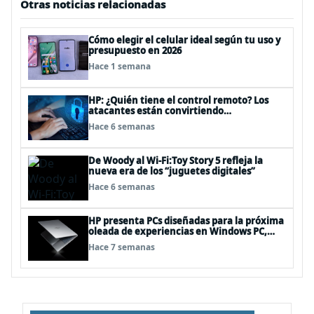
Otras noticias relacionadas
Cómo elegir el celular ideal según tu uso y
presupuesto en 2026
Hace 1 semana
HP: ¿Quién tiene el control remoto? Los
atacantes están convirtiendo
herramientas legítimas de acceso remoto
Hace 6 semanas
en puertas alternativas
De Woody al Wi-Fi:Toy Story 5 refleja la
nueva era de los “juguetes digitales”
Hace 6 semanas
HP presenta PCs diseñadas para la próxima
oleada de experiencias en Windows PC,
impulsadas por NVIDIA RTX Spark™
Hace 7 semanas