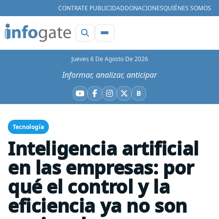
CONTRATE PUBLICIDAD
DONACIONES
QUIÉNES SOMOS
Jueves 6 De Agosto De 2026
Informar, analizar, anticipar
B
YouTube
Facebook
Instagram
X
Bluesky
Tecnología
Inteligencia artificial
en las empresas: por
qué el control y la
eficiencia ya no son