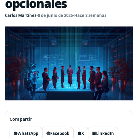
opcionales
Carlos Martínez
•
8 de junio de 2026
•
Hace 8 semanas
Compartir
🟢
WhatsApp
🔵
Facebook
⚫
X
🟦
LinkedIn