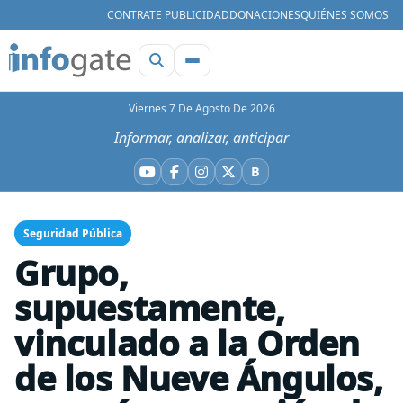
CONTRATE PUBLICIDAD
DONACIONES
QUIÉNES SOMOS
Viernes 7 De Agosto De 2026
Informar, analizar, anticipar
B
YouTube
Facebook
Instagram
X
Bluesky
Seguridad Pública
Grupo,
supuestamente,
vinculado a la Orden
de los Nueve Ángulos,