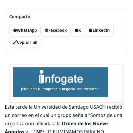
Compartir
🟢
WhatsApp
🔵
Facebook
⚫
X
🟦
LinkedIn
🔗
Copiar link
Esta tarde la Universidad de Santiago USACH recibió
un correo en el cual un grupo señala “Somos de una
organización afiliada a la
Orden de los Nueve
Ángulos
y.... (
NE:
LO ELIMINAMOS PARA NO