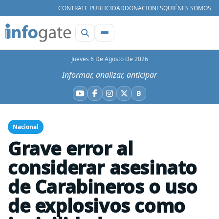
CONTRATE PUBLICIDAD
DONACIONES
QUIÉNES SOMOS
Jueves 6 De Agosto De 2026
Informar, analizar, anticipar
B
YouTube
Facebook
Instagram
X
Bluesky
Nacional
Grave error al
considerar asesinato
de Carabineros o uso
de explosivos como