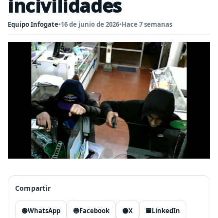
incivilidades
Equipo Infogate
•
16 de junio de 2026
•
Hace 7 semanas
Compartir
🟢
WhatsApp
🔵
Facebook
⚫
X
🟦
LinkedIn